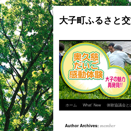
大子町ふるさと交
ホーム
What’ New
体験協議会と
Skip
to
member
Author Archives:
content