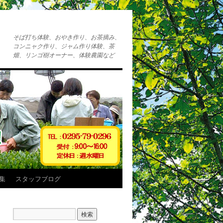
そば打ち体験、おやき作り、お茶摘み、
コンニャク作り、ジャム作り体験、茶
畑、リンゴ樹オーナー、体験農園など
集
スタッフブログ