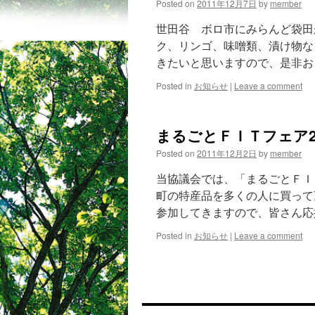
Posted on
2011年12月7日
by
member
世田谷 ボロ市にみらんど袋田
ク、リンゴ、味噌類、漬け物な
きたいと思いますので、是非おこ
Posted in
お知らせ
|
Leave a comment
まるごとＦＩＴフェア2
Posted on
2011年12月2日
by
member
当協議会では、「まるごとＦＩ
町の特産品を多くの人に買って
参加してきますので、皆さん応
Posted in
お知らせ
|
Leave a comment