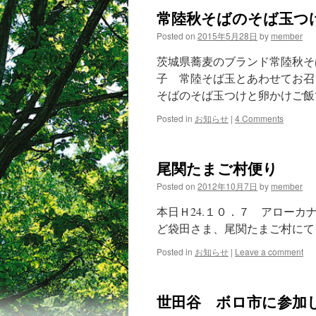
常陸秋そばのそば玉つ
Posted on
2015年5月28日
by
member
茨城県蕎麦のブランド常陸秋そ
子 常陸そば玉とあわせてお召
そばのそば玉つけと卵かけご飯
Posted in
お知らせ
|
4 Comments
尾関たまご村便り
Posted on
2012年10月7日
by
member
本日Ｈ24.１０．７ アロー
ど袋田さま、尾関たまご村にて
Posted in
お知らせ
|
Leave a comment
世田谷 ボロ市に参加