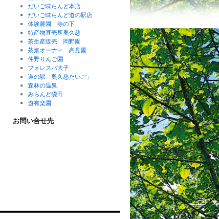
w
だいご味らんど本店
だいご味らんど道の駅店
体験農園 寺の下
特産物直売所奥久慈
茶生産販売 岡野園
茶畑オーナー 高見園
仲野りんご園
フォレスパ大子
道の駅「奥久慈だいご」
森林の温泉
みらんど袋田
遊有楽園
お問い合せ先
大子町ふるさと交流体験協議会
〒319-3523
茨城県久慈郡大子町袋田383-1
（みらんど袋田内）
TEL：0295-79-0296
FAX：0295-79-0297
e-mail：info@daigo-taiken.com
定休日：毎週火曜日
受付時間：9時30分～16時