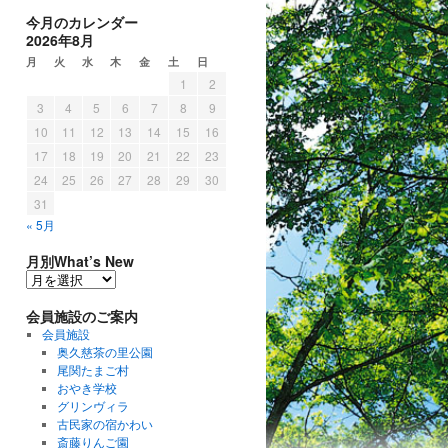
今月のカレンダー
2026年8月
月
火
水
木
金
土
日
1
2
3
4
5
6
7
8
9
10
11
12
13
14
15
16
17
18
19
20
21
22
23
24
25
26
27
28
29
30
31
« 5月
月別What’s New
月
別
会員施設のご案内
W
h
会員施設
a
奥久慈茶の里公園
t
尾関たまご村
’
おやき学校
s
グリンヴィラ
N
古民家の宿かわい
e
斎藤りんご園