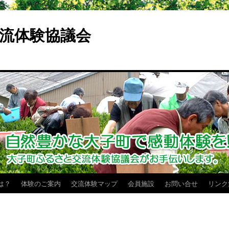
流体験協議会
は？
体験のご案内
交流体験マップ
会員施設
お問い合せ
リンク