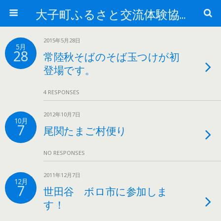
大子町ふるさと交流体験協議会
2015年5月28日
5月
28
常陸秋そばのそば玉つけが初
登場です。
4 RESPONSES
2012年10月7日
10月
7
尾関たまご村便り
NO RESPONSES
2011年12月7日
12月
7
世田谷 ボロ市に参加しま
す！